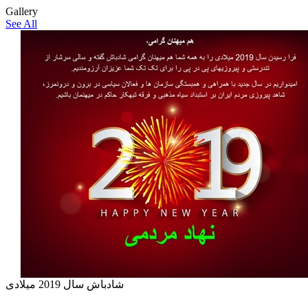
Gallery
See All
شادباش سال 2019 میلادی