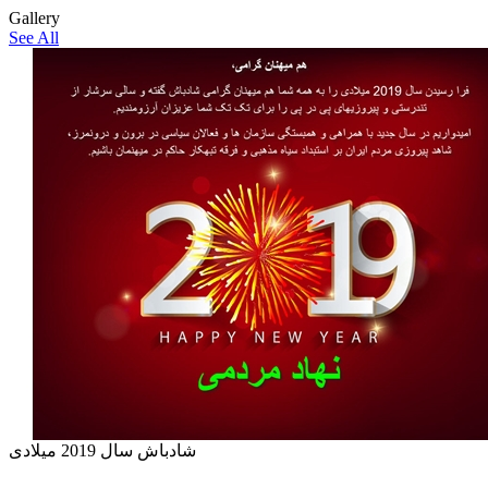
Gallery
See All
شادباش سال 2019 میلادی